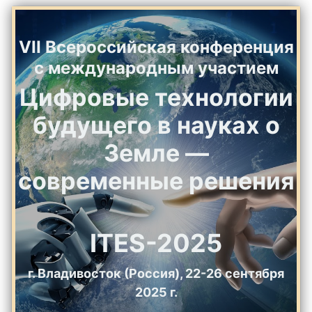
VII Всероссийская конференция
с международным участием
Цифровые технологии
будущего в науках о
Земле —
современные решения
ITES-2025
г. Владивосток (Россия), 22-26 сентября
2025 г.