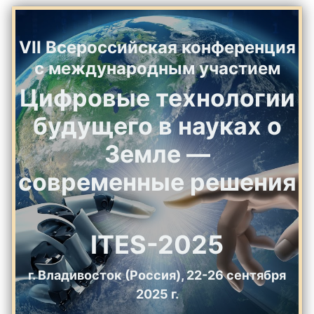
VII Всероссийская конференция
с международным участием
Цифровые технологии
будущего в науках о
Земле —
современные решения
ITES-2025
г. Владивосток (Россия), 22-26 сентября
2025 г.