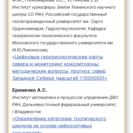
Институт криосферы Земли Тюменского научного
центра СО РАН; Российский государственный
геологоразведочный университет им. Серго
Орджоникидзе; Гидроспецгеология; Кафедра
геокриологии геологического факультета
Московского государственного университета им.
М.Ю.Ломоносова;
«Цифровые геокриологические карты
севера и мониторинг криолитозоны:
методические вопросы, прогноз: север
Западной Сибири (масштаб 1:1000000)»
Еременко А.С.
Институт автоматики и процессов управления ДВО
РАН, Дальневосточный федеральный университет,
г.Владивосток
«Определение категории тропического
циклона на основе нейросетевых
технологий»