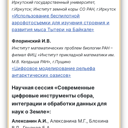
Иркутский государственный университет,
г.Иркутск; Институт земной коры СО РАН, г.Иркутск
«Использование беспилотной
аэрофотосъемки для изучения строения и
развития мыса Тытери на Байкале»
Флоринский И.В.
Институт математических проблем биологии РАН –
филиал ФИЦ «Институт прикладной математики им.
М.В. Келдыша РАН», г.Пущино
«Цифровое моделирование рельефа
антарктических оазисов»
Научная сессия «Современные
цифровые инструменты сбора,
интеграции и обработки данных для
наук о Земле»:
Алексанин А.И.
, Алексанина М.Г., Блохина
В.Д., Грузков Б.А.