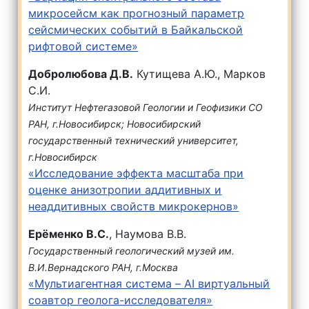
микросейсм как прогнозный параметр
сейсмических событий в Байкальской
рифтовой системе»
Добролюбова Д.В.
Кутищева А.Ю., Марков
С.И.
Институт Нефтегазовой Геологии и Геофизики СО
РАН, г.Новосибирск; Новосибирский
государственный технический университет,
г.Новосибирск
«Исследование эффекта масштаба при
оценке анизотропии аддитивных и
неаддитивных свойств микрокернов»
Ерёменко В.С.
, Наумова В.В.
Государственный геологический музей им.
В.И.Вернадского РАН, г.Москва
«Мультиагентная система – AI виртуальный
соавтор геолога-исследователя»