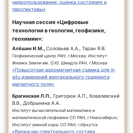
недропользовании: оценка состояния и
перспективы»
Научная сессия «Цифровые
технологии в геологии, геофизике,
геохимии»:
Алёшин И.М.,
Соловьев А.А., Таран Я.В.
Геофизический центр РАН, г.Москва; Институт
Физики Земли им. О.Ю. Шмидта РАН, г.Москва
«Повысотная аэромагнитная съемка для in
situ измерений вертикального градиента
магнитного поля»
Брагинская Л.П.
, Григорюк А.П., Ковалевский
В.В., Добрынина А.А.
Институт вычислительной математики и
математической геофизики СО РАН, г.Новосибирск;
Институт земной коры СО РАН, г.Иркутск
«Вариации спектрального состава