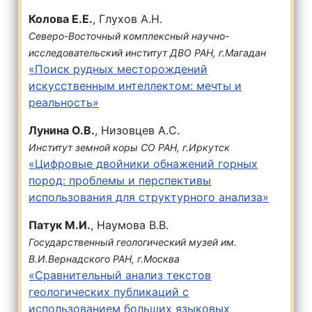
Колова Е.Е.
, Глухов А.Н.
Северо-Восточный комплексный научно-
исследовательский институт ДВО РАН, г.Магадан
«Поиск рудных месторождений
искусственным интеллектом: мечты и
реальность»
Лунина О.В.
, Низовцев А.С.
Институт земной коры СО РАН, г.Иркутск
«Цифровые двойники обнажений горных
пород: проблемы и перспективы
использования для структурного анализа»
Патук М.И.
, Наумова В.В.
Государственный геологический музей им.
В.И.Вернадского РАН, г.Москва
«Сравнительный анализ текстов
геологических публикаций с
использованием больших языковых