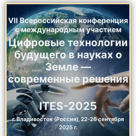
VII Всероссийская конференция
с международным участием
Цифровые технологии
будущего в науках о
Земле —
современные решения
ITES-2025
г. Владивосток (Россия), 22-26 сентября
2025 г.