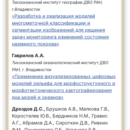
Тихоокеанский институт географии ДВО РАН,
г.Владивосток
«Разработка и реализация моделей
многометочной классификации и
сегментации изображений для решения
задач мониторинга изменений состояния
наземного покрова»
Гаврилов А.А.
Тихоокеанский океанологический институт ДВО
РАН, г. Владивосток
«Применение визуализированных цифровых
моделей рельефа для морфоструктурного и
морфотектонического картографирования
дна морей и океанов»
Дроздов Д.С.,
Брушков А.В., Малкова Г.В.,
Коростелев Ю.В., Бердников Н.М., Гравис
А.Г., Абрамов Д.А., Сироткин Д.В., Ривкин
Ф.М., Пономарева О.Е., Устинова Е.В.