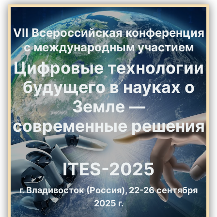
VII Всероссийская конференция
с международным участием
Цифровые технологии
будущего в науках о
Земле —
современные решения
ITES-2025
г. Владивосток (Россия), 22-26 сентября
2025 г.