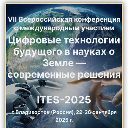
VII Всероссийская конференция
с международным участием
Цифровые технологии
будущего в науках о
Земле —
современные решения
ITES-2025
г. Владивосток (Россия), 22-26 сентября
2025 г.