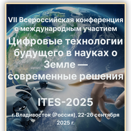
VII Всероссийская конференция
с международным участием
Цифровые технологии
будущего в науках о
Земле —
современные решения
ITES-2025
г. Владивосток (Россия), 22-26 сентября
2025 г.